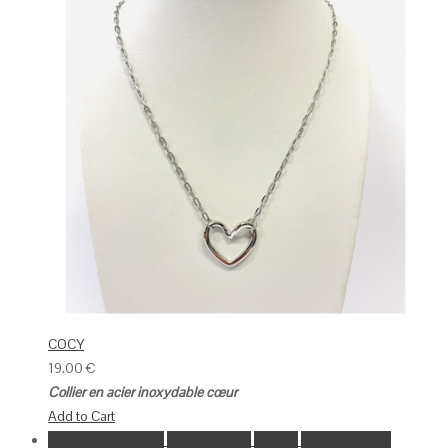
COCY
19.00
€
Collier en acier inoxydable cœur
Add to Cart
Ajouter à la wishlist
Go to Wishlist
Aperçu
Select Options