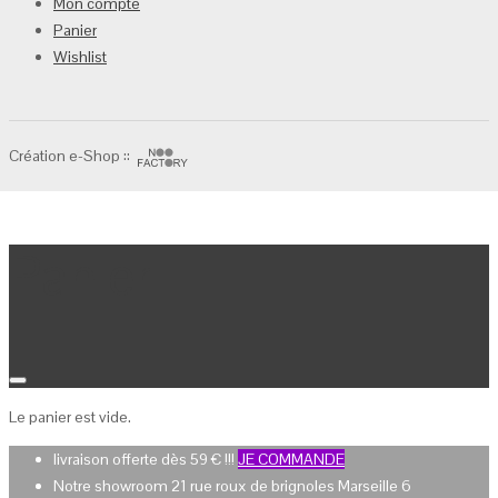
Mon compte
Panier
Wishlist
Création e-Shop ::
Panier
Le panier est vide.
livraison offerte dès 59 € !!!
JE COMMANDE
Notre showroom 21 rue roux de brignoles Marseille 6