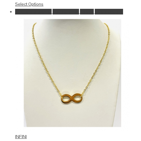
Select Options
Ajouter à la wishlist
Go to Wishlist
Aperçu
Select Options
INFINI