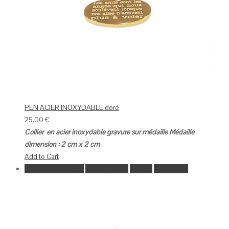
PEN ACIER INOXYDABLE doré
25.00
€
Collier en acier inoxydable gravure sur médaille
Médaille
dimension : 2 cm x 2 cm
Add to Cart
Ajouter à la wishlist
Go to Wishlist
Aperçu
Add to Cart