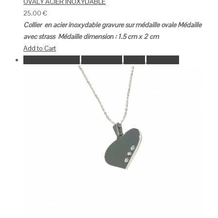
OVALY ACIER INOXYDABLE
25.00
€
Collier en acier inoxydable gravure sur médaille ovale
Médaille
avec strass
Médaille dimension : 1.5 cm x 2 cm
Add to Cart
Ajouter à la wishlist
Go to Wishlist
Aperçu
Add to Cart