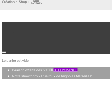
Création e-Shop ::
Panier
Le panier est vide.
livraison offerte dès 59 € !!!
JE COMMANDE
Notre showroom 21 rue roux de brignoles Marseille 6