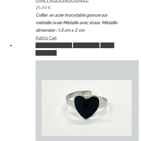
OVALY ACIER INOXYDABLE
25.00
€
Collier en acier inoxydable gravure sur
médaille ovale
Médaille avec strass
Médaille
dimension : 1.5 cm x 2 cm
Add to Cart
Ajouter à la wishlist
Go to Wishlist
Aperçu
Add to Cart