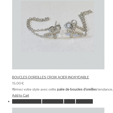
BOUCLES DOREILLES CROIX ACIER INOXYDABLE
15.00
€
ffirmez votre style avec cette
paire de boucles d'oreilles
tendance, 
Add to Cart
Ajouter à la wishlist
Go to Wishlist
Aperçu
Add to Cart