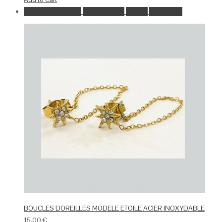
Ajouter à la wishlist
Go to Wishlist
Aperçu
Add to Cart
BOUCLES DOREILLES MODELE ETOILE ACIER INOXYDABLE
15.00
€