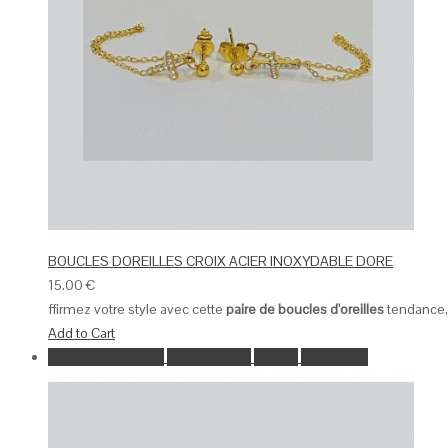
BOUCLES DOREILLES CROIX ACIER INOXYDABLE DORE
15.00
€
ffirmez votre style avec cette
paire de boucles d'oreilles
tendance, 
Add to Cart
Ajouter à la wishlist
Go to Wishlist
Aperçu
Add to Cart