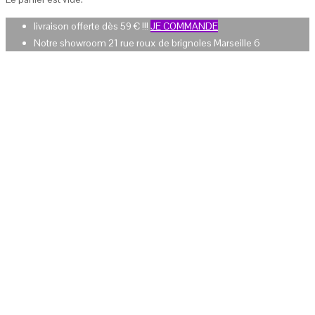
livraison offerte dès 59 € !!!
JE COMMANDE
Notre showroom 21 rue roux de brignoles Marseille 6