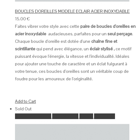
BOUCLES DOREILLES MODELE ECLAIR ACIER INOXYDABLE
15.00
€
Faites vibrer votre style avec cette
paire de boucles d'oreilles en
acier inoxydable
audacieuses, parfaites pour un
seul perçage
.
Chaque boucle d'oreille est dotée d'une
chaîne fine et
scintillante
qui pend avec élégance, un
éclair stylisé ,
ce motif
puissant évoque l'énergie, la vitesse et l'individualité. Idéales
pour ajouter une touche de caractère et un éclat fulgurant à
votre tenue, ces boucles d'oreilles sont un véritable coup de
foudre pour les amoureux de l'originalité.
Add to Cart
Sold Out
Ajouter à la wishlist
Go to Wishlist
Aperçu
Add to Cart