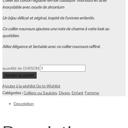
Collier sur cordon réglable fermoir classique nounours en acier
inoxydable avec oxyde de zirconium
Un bijou délicat et original, inspiré de l’univers enfantin.
Ce collier nounours ajoutera une note de charme à votre look au
quotidien.
Alliez élégance et fantaisie avec ce collier nounours raffiné.
quantité de OURSON
Ajouter au panier
Ajouter à la wishlist
Go to Wishlist
Catégories :
Colliers ou Sautoirs
,
Divers
,
Enfant
,
Femme
Description