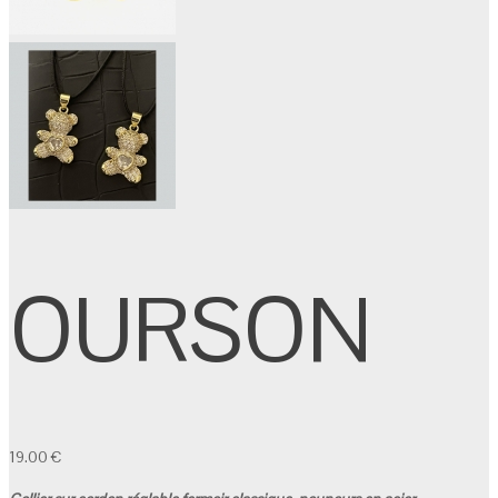
OURSON
19.00
€