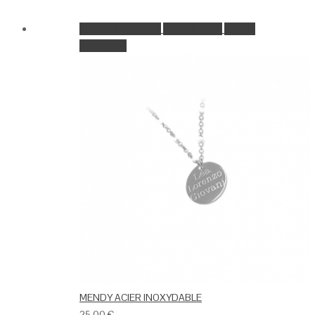
Ajouter à la wishlist
Go to Wishlist
Aperçu
Add to Cart
MENDY ACIER INOXYDABLE
25.00
€